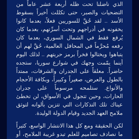
الذي ناضلنا تحت ظله أربعة عشر عاماً من
التضحيات والصبر، حتى تكللت أخيراً بسقوط
الأسد .. لقد حُقَّ للسوريين فعلاً، بعدما كانوا
يخفونه في أدراجهم وتحت أسرِّتهم، بعدما كان
يُرفع فقط في الشمال السوري، بعدما كان
رفعه مُحرَّماً في المحافل العالمية، حُقَّ لهم أن
يتباهوا ويختالوا فخراً برمز حريتهم .. لذلك اليوم
أينما يمّمت وجهك في شوارع سوريا، ستجده
حاضراً. معلقاً على الجدران والشرفات، ممتداً
بالطول والعرض، صغيراً وكبيراً، وبكافة الأحجام
والأنواع. ستلمحه مرسوماً على جدران
الحارات، وحين تتجول في الأسواق، لن تخطئ
عيناك تلك التذكارات التي تتزين بألوانه لتوثق
ملامح العهد الجديد وقيام الدولة الوليدة.
لكن الحقيقة ومع كل هذا الانتشار الواسع، كثيراً
ما نصادف تصاميم للعلم تبدو غريبة الملامح، أو