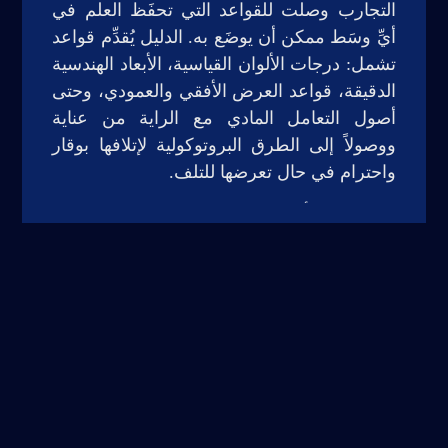
التجارب وصلت للقواعد التي تحفَظ العلم في
أيِّ وسَط ممكن أن يوضَع به. الدليل يُقدِّم قواعد
تشمل: درجات الألوان القياسية، الأبعاد الهندسية
الدقيقة، قواعد العرض الأفقي والعمودي، وحتى
أصول التعامل المادي مع الراية من عناية
ووصولاً إلى الطرق البروتوكولية لإتلافها بوقار
واحترام في حال تعرضها للتلف.
لم يقتصر الأمر على التنظير الفني. بل حرصت
على تضمين الدليل روابط مباشرة لتحميل
الموارد والأصول الرقمية عالية الجودة والدقة،
ليكون أداة عملية جاهزة بين يدي كل مصمم أو
صانع محتوى يرغب في توظيف العلم في
أعماله. وقد قررتُ إتاحة هذا الجهد بالكامل
مجاناً للاستخدام العام ليكون بذلك، وحتى هذه
اللحظة، المرجع البصري الوحيد من نوعه الذي
يوثق هذه التفاصيل الدقيقة حول العلم السوري.