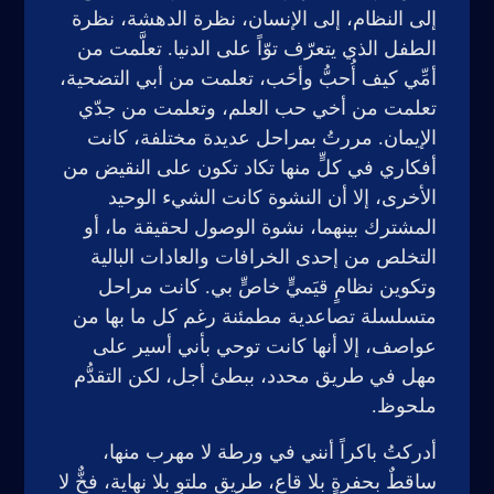
إلى النظام، إلى الإنسان، نظرة الدهشة، نظرة
الطفل الذي يتعرّف توّاً على الدنيا. تعلَّمت من
أمِّي كيف أُحبُّ وأحَب، تعلمت من أبي التضحية،
تعلمت من أخي حب العلم، وتعلمت من جدّي
الإيمان. مررتُ بمراحل عديدة مختلفة، كانت
أفكاري في كلٍّ منها تكاد تكون على النقيض من
الأخرى، إلا أن النشوة كانت الشيء الوحيد
المشترك بينهما، نشوة الوصول لحقيقة ما، أو
التخلص من إحدى الخرافات والعادات البالية
وتكوين نظامٍ قيَميٍّ خاصٍّ بي. كانت مراحل
متسلسلة تصاعدية مطمئنة رغم كل ما بها من
عواصف، إلا أنها كانت توحي بأني أسير على
مهل في طريق محدد، ببطئ أجل، لكن التقدُّم
ملحوظ.
أدركتُ باكراً أنني في ورطة لا مهرب منها،
ساقطٌ بحفرةٍ بلا قاع، طريق ملتوٍ بلا نهاية، فخٌّ لا