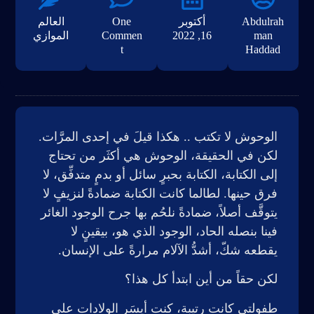
Abdulrah
أكتوبر
One
العالم
man
16, 2022
Commen
الموازي
t
Haddad
الوحوش لا تكتب .. هكذا قيلَ في إحدى المرَّات.
لكن في الحقيقة، الوحوش هي أكثَر من تحتاج
إلى الكتابة، الكتابة بحبرٍ سائل أو بدمٍ متدفِّق، لا
فرق حينها. لطالما كانت الكتابة ضمادةً لنزيفٍ لا
يتوقَّف أصلاً، ضمادةً نلحُم بها جرح الوجود الغائر
فينا بنصله الحاد، الوجود الذي هو، بيقينٍ لا
يقطعه شكّ، أشدُّ الآلام مرارةً على الإنسان.
لكن حقاً من أين ابتدأ كل هذا؟
طفولتي كانت رتيبة، كنت أيسَر الولادات على