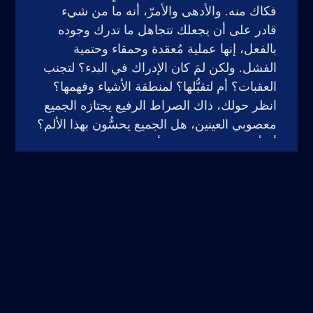
فكاك منه. والأدهى والأمرّ، أنه ما من شيء
قادر على أن يجعلك تتجاهل ما تدرك وجوده
بالفعل، إنها عملية مُعقدة وحمقاء وحتمية
الفشل. ولكن لمَ كان الإدراك في البدء؟ لتجنب
العقبات؟ أم لتقبُّلها؟ لمنطقة الأشياء وفهمها؟
انظر حولك، ذاك الصراط الرفيع يجتازه الجميع
معصوبي العينين، هل الجميع يحسُّون بهذا الألم؟
أم أنّ الرؤية حكرٌ على أناس دون غيرهم؟ هل
قرروا تجاهله فحسب؟ كيف فعلوا ذلك؟ ياله
من طريق طويل، شاقٌ ومجهد، ذاك الذي
تورَّطنا به. أليس العدم هو ما نطمح إليه؟ تلك
اللذة التي تفوق كُلَّ الشهوات، أليست أفضل
من ألم الوجود؟
لا إجابات.
ستبقى تلك الأسئلة مجهولة إلى أن يرث الله