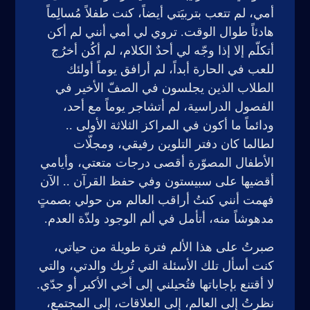
أمي، لم تتعب بتربيَتي أيضاً، كنت طفلاً مُسالِماً
هادئاً طوال الوقت. تروي لي أمي أنني لم أكن
أتكلّم إلا إذا وجّه لي أحدٌ الكلام، لم أكُن أخرُج
للعب في الحارة أبداً، لم أرافق يوماً أولئك
الطلاب الذين يجلسون في الصفّ الأخير في
الفصول الدراسية، لم أتشاجر يوماً مع أحد،
ودائماً ما أكون في المراكز الثلاثة الأولى ..
لطالما كان دفتر التلوين رفيقي، ومجلّات
الأطفال المصوّرة أقصى درجات متعتي، وأيامي
أقضيها على سبيستون وفي حفظ القرآن .. الآن
فهمت أنني كنتُ أراقب العالم من حولي بصمتٍ
مدهوشاً منه، أتأمل في ألم الوجود ولذّة العدم.
صبرتُ على هذا الألم فترة طويلة من حياتي،
كنت أسأل تلك الأسئلة التي تُربِك والدتي، والتي
لا أقتنع بإجاباتها فتُحيلني إلى أخي الأكبر أو جدّي.
نظرتُ إلى العالم، إلى العلاقات، إلى المجتمع،